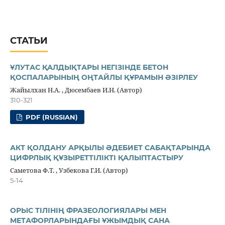
СТАТЬИ
ҰЛУТАС ҚАЛДЫҚТАРЫ НЕГІЗІНДЕ БЕТОН
ҚОСПАЛАРЫНЫҢ ОҢТАЙЛЫ ҚҰРАМЫН ӘЗІРЛЕУ
Жайылхан Н.А. , Дюсембаев И.Н. (Автор)
310-321
PDF (RUSSIAN)
АКТ ҚОЛДАНУ АРҚЫЛЫ ӘДЕБИЕТ САБАҚТАРЫНДА
ЦИФРЛЫҚ ҚҰЗЫРЕТТІЛІКТІ ҚАЛЫПТАСТЫРУ
Саметова Ф.Т. , Узбекова Г.И. (Автор)
5-14
ОРЫС ТІЛІНІҢ ФРАЗЕОЛОГИЯЛАРЫ МЕН
МЕТАФОРЛАРЫНДАҒЫ ҰЖЫМДЫҚ САНА