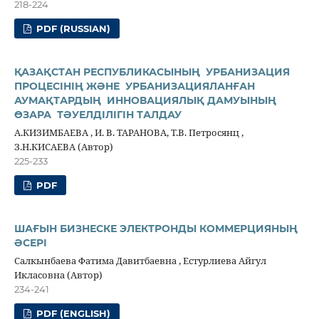
218-224
PDF (RUSSIAN)
ҚАЗАҚСТАН РЕСПУБЛИКАСЫНЫҢ УРБАНИЗАЦИЯ
ПРОЦЕСІНІҢ ЖӘНЕ УРБАНИЗАЦИЯЛАНҒАН
АУМАҚТАРДЫҢ ИННОВАЦИЯЛЫҚ ДАМУЫНЫҢ
ӨЗАРА ТӘУЕЛДІЛІГІН ТАЛДАУ
А.КИЗИМБАЕВА , И. В. ТАРАНОВА, Т.В. Петросянц ,
З.Н.КИСАЕВА (Автор)
225-233
PDF
ШАҒЫН БИЗНЕСКЕ ЭЛЕКТРОНДЫ КОММЕРЦИЯНЫҢ
ӘСЕРІ
Салкынбаева Фатима Давитбаевна , Естурлиева Айгул
Икласовна (Автор)
234-241
PDF (ENGLISH)