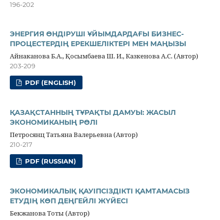
196-202
ЭНЕРГИЯ ӨНДІРУШІ ҰЙЫМДАРДАҒЫ БИЗНЕС-
ПРОЦЕСТЕРДІҢ ЕРЕКШЕЛІКТЕРІ МЕН МАҢЫЗЫ
Айнаканова Б.А., Қосымбаева Ш. И., Казкенова А.С. (Автор)
203-209
PDF (ENGLISH)
ҚАЗАҚСТАННЫҢ ТҰРАҚТЫ ДАМУЫ: ЖАСЫЛ
ЭКОНОМИКАНЫҢ РӨЛІ
Петросянц Татьяна Валерьевна (Автор)
210-217
PDF (RUSSIAN)
ЭКОНОМИКАЛЫҚ ҚАУІПСІЗДІКТІ ҚАМТАМАСЫЗ
ЕТУДІҢ КӨП ДЕҢГЕЙЛІ ЖҮЙЕСІ
Бекжанова Тоты (Автор)