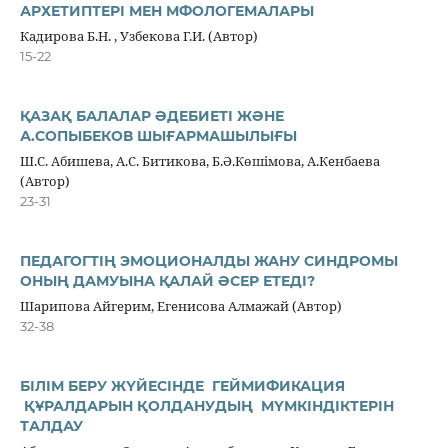
АРХЕТИПТЕРІ МЕН МФОЛОГЕМАЛАРЫ
Кадирова Б.Н. , Узбекова Г.И. (Автор)
15-22
ҚАЗАҚ БАЛАЛАР ӘДЕБИЕТІ ЖӘНЕ
А.СОПЫБЕКОВ ШЫҒАРМАШЫЛЫҒЫ
Ш.С. Абишева, А.С. Битикова, Б.Ә.Көшімова, А.Кенбаева
(Автор)
23-31
ПЕДАГОГТІҢ ЭМОЦИОНАЛДЫ ЖАНУ СИНДРОМЫ
ОНЫҢ ДАМУЫНА ҚАЛАЙ ӘСЕР ЕТЕДІ?
Шарипова Айгерим, Егенисова Алмажай (Автор)
32-38
БІЛІМ БЕРУ ЖҮЙЕСІНДЕ ГЕЙМИФИКАЦИЯ
ҚҰРАЛДАРЫН ҚОЛДАНУДЫҢ МҮМКІНДІКТЕРІН
ТАЛДАУ