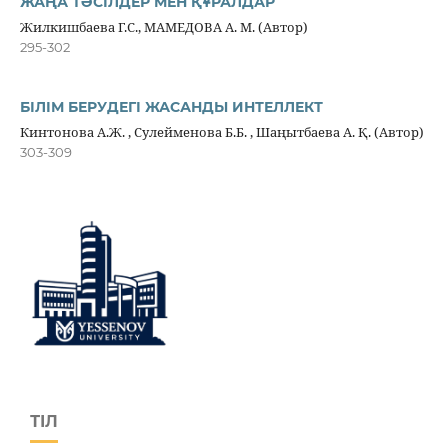
ЖАҢА ТӘСІЛДЕР МЕН ҚҰРАЛДАР
Жилкишбаева Г.С., МАМЕДОВА А. М. (Автор)
295-302
БІЛІМ БЕРУДЕГІ ЖАСАНДЫ ИНТЕЛЛЕКТ
Кинтонова А.Ж. , Сулейменова Б.Б. , Шаңытбаева А. Қ. (Автор)
303-309
ТІЛ