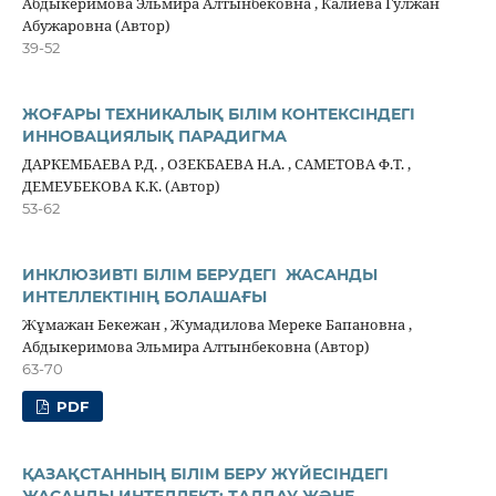
Абдыкеримова Эльмира Алтынбековна , Калиева Гулжан
Абужаровна (Автор)
39-52
ЖОҒАРЫ ТЕХНИКАЛЫҚ БІЛІМ КОНТЕКСІНДЕГІ
ИННОВАЦИЯЛЫҚ ПАРАДИГМА
ДАРКЕМБАЕВА Р.Д. , ОЗЕКБАЕВА Н.А. , САМЕТОВА Ф.Т. ,
ДЕМЕУБЕКОВА К.К. (Автор)
53-62
ИНКЛЮЗИВТІ БІЛІМ БЕРУДЕГІ ЖАСАНДЫ
ИНТЕЛЛЕКТІНІҢ БОЛАШАҒЫ
Жұмажан Бекежан , Жумадилова Мереке Бапановна ,
Абдыкеримова Эльмира Алтынбековна (Автор)
63-70
PDF
ҚАЗАҚСТАННЫҢ БІЛІМ БЕРУ ЖҮЙЕСІНДЕГІ
ЖАСАНДЫ ИНТЕЛЛЕКТ: ТАЛДАУ ЖӘНЕ