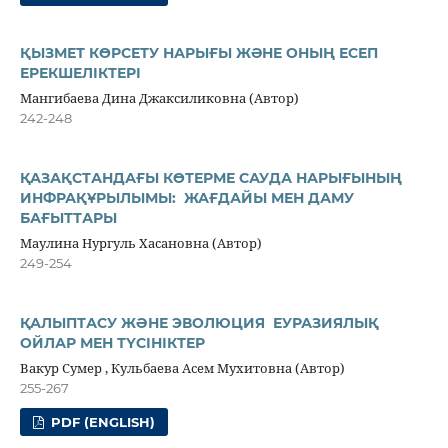
ҚЫЗМЕТ КӨРСЕТУ НАРЫҒЫ ЖƏНЕ ОНЫҢ ЕСЕП
ЕРЕКШЕЛІКТЕРІ
Мангибаева Дина Джаксиликовна (Автор)
242-248
ҚАЗАҚСТАНДАҒЫ КӨТЕРМЕ САУДА НАРЫҒЫНЫҢ
ИНФРАҚҰРЫЛЫМЫ: ЖАҒДАЙЫ МЕН ДАМУ
БАҒЫТТАРЫ
Маулина Нургуль Хасановна (Автор)
249-254
ҚАЛЫПТАСУ ЖӘНЕ ЭВОЛЮЦИЯ ЕУРАЗИЯЛЫҚ
ОЙЛАР МЕН ТҮСІНІКТЕР
Вакур Сумер , Кульбаева Асем Мухитовна (Автор)
255-267
PDF (ENGLISH)