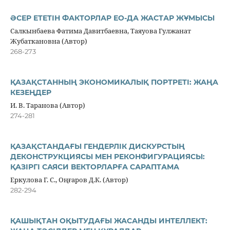
ӘСЕР ЕТЕТІН ФАКТОРЛАР ЕО-ДА ЖАСТАР ЖҰМЫСЫ
Салкынбаева Фатима Давитбаевна, Таяуова Гулжанат
Жубаткановна (Автор)
268-273
ҚАЗАҚСТАННЫҢ ЭКОНОМИКАЛЫҚ ПОРТРЕТІ: ЖАҢА
КЕЗЕҢДЕР
И. В. Таранова (Автор)
274-281
ҚАЗАҚСТАНДАҒЫ ГЕНДЕРЛІК ДИСКУРСТЫҢ
ДЕКОНСТРУКЦИЯСЫ МЕН РЕКОНФИГУРАЦИЯСЫ:
ҚАЗІРГІ САЯСИ ВЕКТОРЛАРҒА САРАПТАМА
Еркулова Г. С., Оңғаров Д.К. (Автор)
282-294
ҚАШЫҚТАН ОҚЫТУДАҒЫ ЖАСАНДЫ ИНТЕЛЛЕКТ: