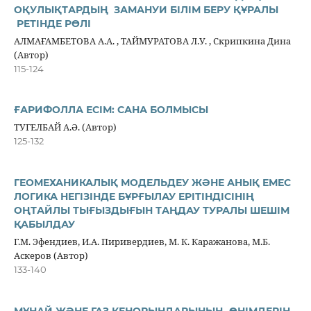
ОҚУЛЫҚТАРДЫҢ ЗАМАНУИ БІЛІМ БЕРУ ҚҰРАЛЫ
РЕТІНДЕ РӨЛІ
АЛМАҒАМБЕТОВА А.А. , ТАЙМУРАТОВА Л.У. , Скрипкина Дина
(Автор)
115-124
ҒАРИФОЛЛА ЕСІМ: САНА БОЛМЫСЫ
ТУГЕЛБАЙ А.Ә. (Автор)
125-132
ГЕОМЕХАНИКАЛЫҚ МОДЕЛЬДЕУ ЖӘНЕ АНЫҚ ЕМЕС
ЛОГИКА НЕГІЗІНДЕ БҰРҒЫЛАУ ЕРІТІНДІСІНІҢ
ОҢТАЙЛЫ ТЫҒЫЗДЫҒЫН ТАҢДАУ ТУРАЛЫ ШЕШІМ
ҚАБЫЛДАУ
Г.М. Эфендиев, И.А. Пиривердиев, М. К. Каражанова, М.Б.
Аскеров (Автор)
133-140