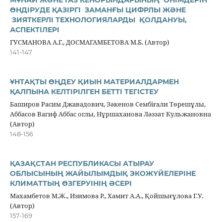
МҰНАЙ ЖӘНЕ ГАЗ КЕНОРЫНДАРЫНЫҢ ӨНІМДЕРІН
ӨНДІРУДЕ ҚАЗІРГІ ЗАМАНҒЫ ЦИФРЛЫ ЖӘНЕ
ЗИЯТКЕРЛІ ТЕХНОЛОГИЯЛАРДЫ ҚОЛДАНУЫ,
АСПЕКТІЛЕРІ
ГУСМАНОВА А.Г., ДОСМАГАМБЕТОВА М.Б. (Автор)
141-147
ҰНТАҚТЫ ӨҢДЕУ ҚИЫН МАТЕРИАЛДАРМЕН
ҚАЛПЫНА КЕЛТІРІЛГЕН БЕТТІ ТЕГІСТЕУ
Баширов Расим Джавадович, Зәкенов Сембіғали Төрешұлы,
Аббасов Вагиф Аббас оглы, Нұршаханова Ләззат Кульжановна
(Автор)
148-156
ҚАЗАҚСТАН РЕСПУБЛИКАСЫ АТЫРАУ
ОБЛЫСЫНЫҢ ЖАЙЫЛЫМДЫҚ ЭКОЖҮЙЕЛЕРІНЕ
КЛИМАТТЫҢ ӨЗГЕРУІНІҢ ӘСЕРІ
Махамбетов М.Ж., Изимова Р., Хамит А.А., Қойшығұлова Г.У.
(Автор)
157-169