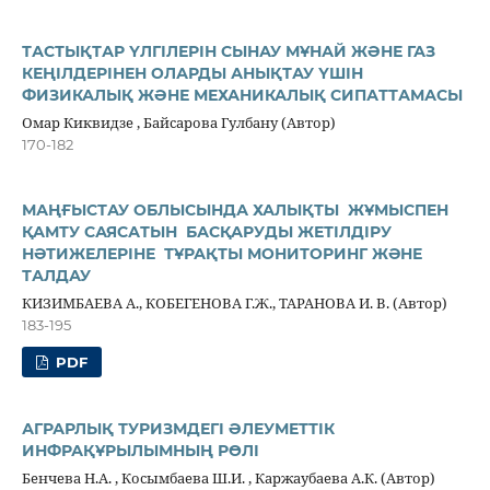
ТАСТЫҚТАР ҮЛГІЛЕРІН СЫНАУ МҰНАЙ ЖӘНЕ ГАЗ
КЕҢІЛДЕРІНЕН ОЛАРДЫ АНЫҚТАУ ҮШІН
ФИЗИКАЛЫҚ ЖӘНЕ МЕХАНИКАЛЫҚ СИПАТТАМАСЫ
Омар Киквидзе , Байсарова Гулбану (Автор)
170-182
МАҢҒЫСТАУ ОБЛЫСЫНДА ХАЛЫҚТЫ ЖҰМЫСПЕН
ҚАМТУ САЯСАТЫН БАСҚАРУДЫ ЖЕТІЛДІРУ
НƏТИЖЕЛЕРІНЕ ТҰРАҚТЫ МОНИТОРИНГ ЖƏНЕ
ТАЛДАУ
КИЗИМБАЕВА А., КОБЕГЕНОВА Г.Ж., ТАРАНОВА И. В. (Автор)
183-195
PDF
АГРАРЛЫҚ ТУРИЗМДЕГІ ӘЛЕУМЕТТІК
ИНФРАҚҰРЫЛЫМНЫҢ РӨЛІ
Бенчева Н.А. , Косымбаева Ш.И. , Каржаубаева А.К. (Автор)