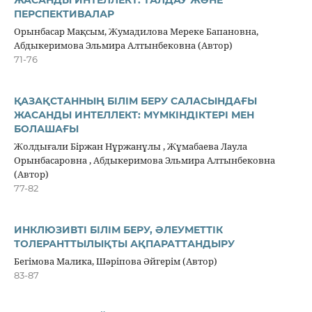
ПЕРСПЕКТИВАЛАР
Орынбасар Мақсым, Жумадилова Мереке Бапановна,
Абдыкеримова Эльмира Алтынбековна (Автор)
71-76
ҚАЗАҚСТАННЫҢ БІЛІМ БЕРУ САЛАСЫНДАҒЫ
ЖАСАНДЫ ИНТЕЛЛЕКТ: МҮМКІНДІКТЕРІ МЕН
БОЛАШАҒЫ
Жолдығали Біржан Нұржанұлы , Жұмабаева Лаула
Орынбасаровна , Абдыкеримова Эльмира Алтынбековна
(Автор)
77-82
ИНКЛЮЗИВТІ БІЛІМ БЕРУ, ӘЛЕУМЕТТІК
ТОЛЕРАНТТЫЛЫҚТЫ АҚПАРАТТАНДЫРУ
Бегімова Малика, Шәріпова Әйгерім (Автор)
83-87