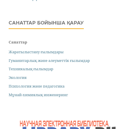
САНАТТАР БОЙЫНША ҚАРАУ
Санаттар
Жаратылыстану ғылымдары
Гуманитарлық және әлеуметтік ғылымдар
Техникалық ғылымдар
Экология
Психология және педагогика
Мұнай-химиялық инженеринг